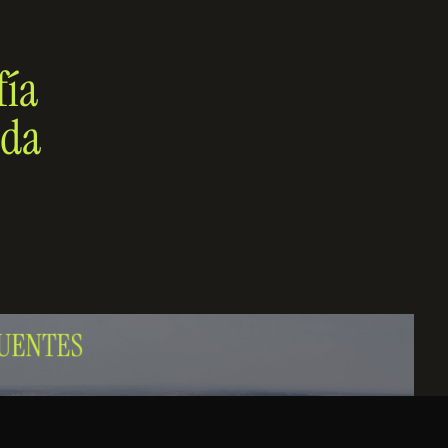
fía
oda