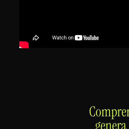
Compren
genera 