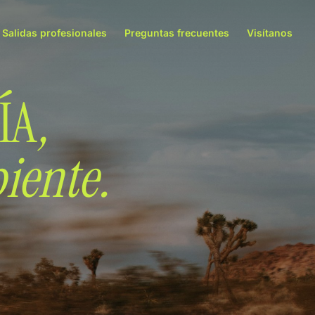
Salidas profesionales
Preguntas frecuentes
Visítanos
ÍA
,
iente.