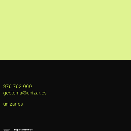
976 762 060
geotema@unizar.es
unizar.es